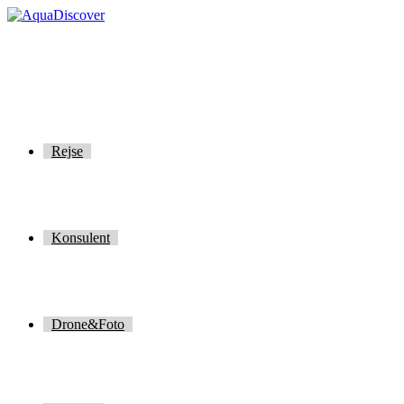
Skip
to
content
Rejse
Konsulent
Drone&Foto