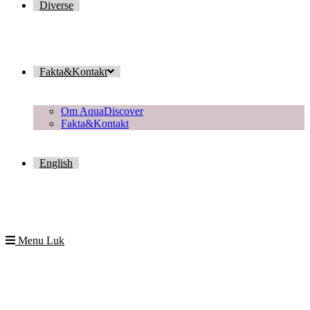
Diverse
Fakta&Kontakt
Om AquaDiscover
Fakta&Kontakt
English
Menu
Luk